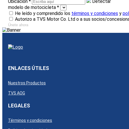
Ubicación
*
Detectar
modelo de motocicleta
*
He leído y comprendido los
términos y condiciones
y
pol
Autorizo a TVS Motor Co. Ltd o a sus socios/concesiona
Únete ahora
ENLACES ÚTILES
Nuestros Productos
TVS AOG
LEGALES
Términos y condiciones