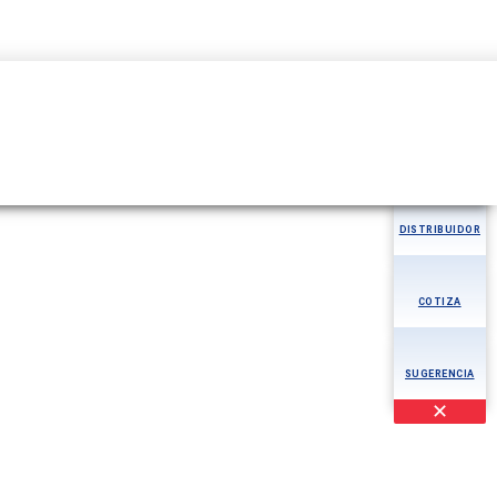
59899608189
MÁS
AOG
DISTRIBUIDOR
COTIZA
SUGERENCIA
✕