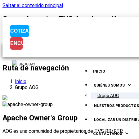
Saltar al contenido principal
Grupo de motos TVS Apache en Uruguay 
COTIZA
ENCUENTRÁNOS
Visualización del
URUGUAY
Ruta de navegación
INICIO
Inicio
QUIÉNES SOMOS
Grupo AOG
Grupo AOG
NUESTROS PRODUCTOS
Apache Owner's Group
LOCALIZAR UN DISTRIB
AOG es una comunidad de propietarios de TVS RR/RTR
CONTÁCTANOS